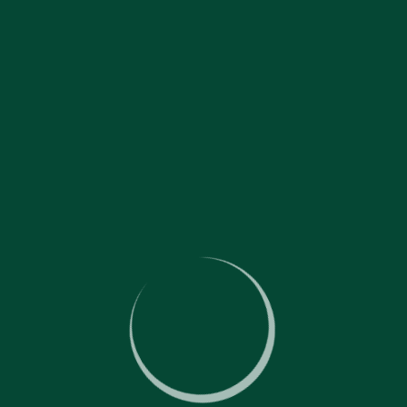
Misja
MISJA
: Zapewnienie komfortu w przestrzeni i w procesie
współpracy z naszymi klientami i partnerami.
Dla naszych klientów
: utrzymanie wizerunku marki na wysokim
poziomie, tworzenie pozytywnych doświadczeń partnerskich.
Dla klientów naszych klientów
: zapewnienie komfortu w
przestrzeni, która cieszy, inspiruje i zwiększa efektywność ich
pobytu.
Dla środowiska
: świadome i ostrożne obchodzenie się z zasobami
naturalnymi, tworzenie korzystnego klimatu pracy i partnerstwa
przyjaznego dla środowiska.
Strategia
STRATEGIA
: Zbudowanie reputacji szanowanego światowego
lidera w zakresie usług ułatwiających pracę, dostarczającego
rozwiązania przestrzenne, które zwiększają wydajność biznesową.
Ciągłe podnoszenie standardów i doskonalenie obsługi klienta w
naszej branży, aby współpracować z najbardziej postępowymi